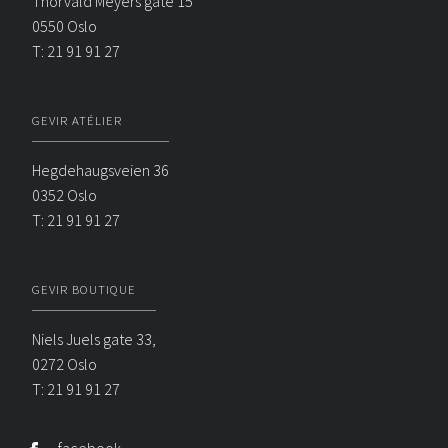
Thorvald Meyers gate 15
0550 Oslo
T: 21 91 91 27
GEVIR ATÉLIER
Hegdehaugsveien 36
0352 Oslo
T: 21 91 91 27
GEVIR BOUTIQUE
Niels Juels gate 33,
0272 Oslo
T: 21 91 91 27
facebook